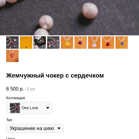
Жемчужный чокер с сердечком
6 500
р.
/
1 шт
Коллекция
One Love
Тип