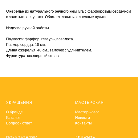
Ожерелье из натурального речного жемчуга с фарфоровым сердечком
в золотых веснушках. Обожает ловить солнечные лучики.
Изделие ручной работы.
Подвеска: фарфор, глазурь, позолота.
Размер сердца: 18 мм.
Длина ожерелья: 40 см., замочек с удлинителем.
Фурнитура: ювелирный сплав.
УКРАШЕНИЯ
МАСТЕРСКАЯ
О
бренде
Мастер-класс
Каталог
Новости
Вопрос - ответ
Контакты
ПОКУПАТЕЛЯМ
ДРУЖИТЬ