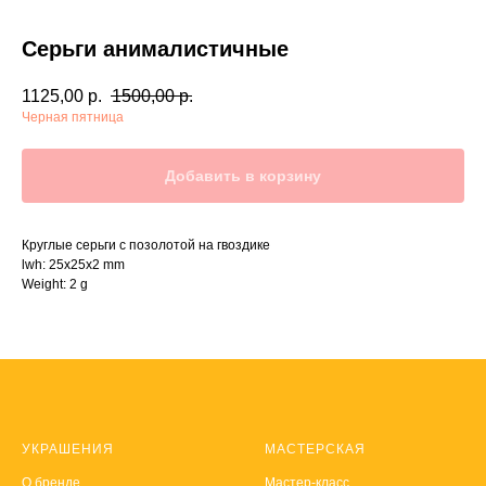
Серьги анималистичные
1125,00
р.
1500,00
р.
Черная пятница
Добавить в корзину
Круглые серьги с позолотой на гвоздике
lwh: 25x25x2 mm
Weight: 2 g
УКРАШЕНИЯ
МАСТЕРСКАЯ
О
бренде
Мастер-класс